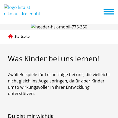
Das sind wir
So arbeiten wir
Wir für Sie
A-Z Liste
Termine
angebot
Ein typischer Tagesablauf in unserer Kita
Startseite
Was
Kinder
bei
uns
lernen!
Zwölf Beispiele für Lernerfolge bei uns, die vielleicht
nicht gleich ins Auge springen, dafür aber Kinder
umso wirkungsvoller in ihrer Entwicklung
unterstützen.
Du bist mir wichtig