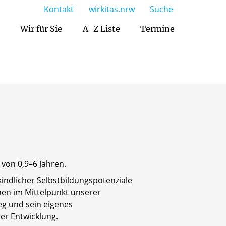
Kontakt
wirkitas.nrw
Suche
Wir für Sie
A-Z Liste
Termine
Öffnungszeiten / Betreuungsangebot
 von 0,9–6 Jahren.
kindlicher Selbstbildungspotenziale
hen im Mittelpunkt unserer
eg und sein eigenes
er Entwicklung.