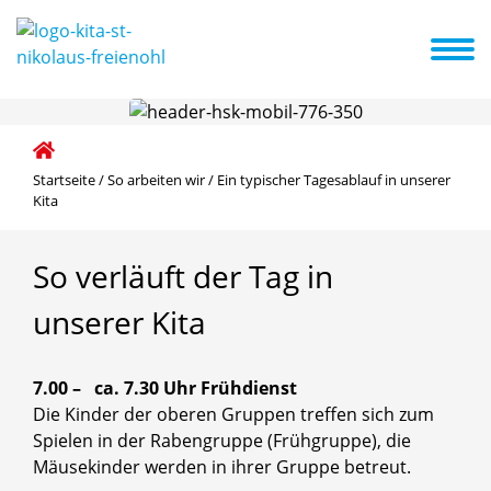
Das sind wir
So arbeiten wir
Wir für Sie
A-Z Liste
Termine
angebot
Ein typischer Tagesablauf in unserer Kita
Startseite
/
So arbeiten wir
/
Ein typischer Tagesablauf in unserer
Kita
So
verläuft
der
Tag
in
unserer
Kita
7.00 – ca. 7.30 Uhr Frühdienst
Die Kinder der oberen Gruppen treffen sich zum
Spielen in der Rabengruppe (Frühgruppe), die
Mäusekinder werden in ihrer Gruppe betreut.