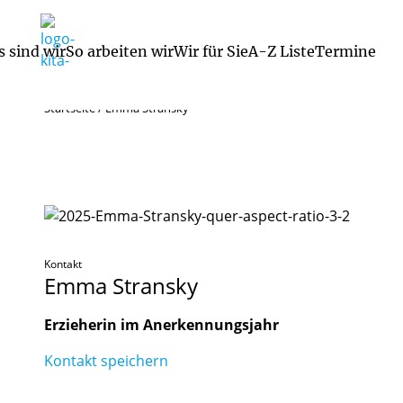
s sind wir
So arbeiten wir
Wir für Sie
A-Z Liste
Termine
Startseite
/
Emma Stransky
Öffnungszeiten / Betr
Kontakt
Emma
Stransky
Erzieherin im Anerkennungsjahr
Kontakt speichern